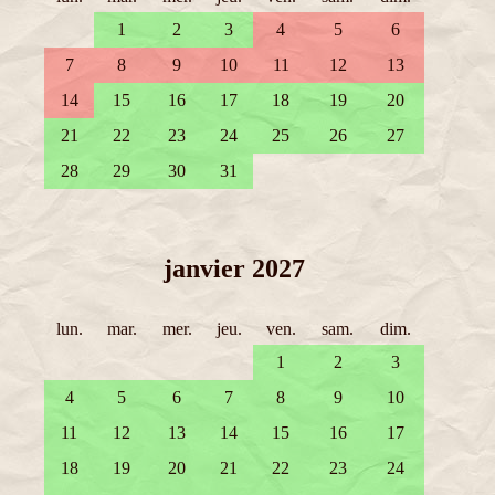
1
2
3
4
5
6
7
8
9
10
11
12
13
14
15
16
17
18
19
20
21
22
23
24
25
26
27
28
29
30
31
janvier 2027
lun.
mar.
mer.
jeu.
ven.
sam.
dim.
1
2
3
4
5
6
7
8
9
10
11
12
13
14
15
16
17
18
19
20
21
22
23
24