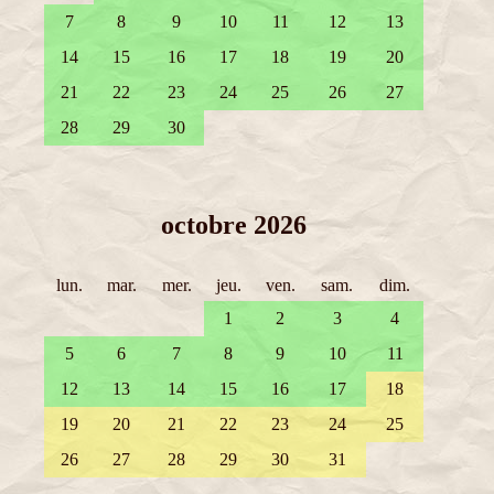
7
8
9
10
11
12
13
14
15
16
17
18
19
20
21
22
23
24
25
26
27
28
29
30
octobre 2026
lun.
mar.
mer.
jeu.
ven.
sam.
dim.
1
2
3
4
5
6
7
8
9
10
11
12
13
14
15
16
17
18
19
20
21
22
23
24
25
26
27
28
29
30
31