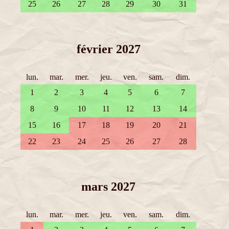
25
26
27
28
29
30
31
février 2027
lun.
mar.
mer.
jeu.
ven.
sam.
dim.
1
2
3
4
5
6
7
8
9
10
11
12
13
14
15
16
17
18
19
20
21
22
23
24
25
26
27
28
mars 2027
lun.
mar.
mer.
jeu.
ven.
sam.
dim.