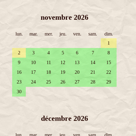
novembre 2026
lun.
mar.
mer.
jeu.
ven.
sam.
dim.
1
2
3
4
5
6
7
8
9
10
11
12
13
14
15
16
17
18
19
20
21
22
23
24
25
26
27
28
29
30
décembre 2026
lun.
mar.
mer.
jeu.
ven.
sam.
dim.