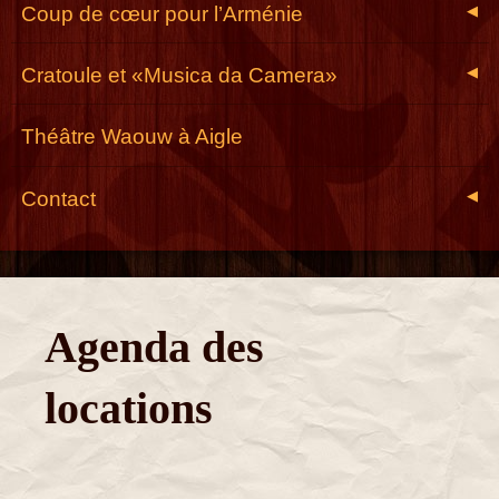
Coup de cœur pour l’Arménie
◀
Cratoule et «Musica da Camera»
◀
Théâtre Waouw à Aigle
Contact
◀
Agenda des
locations