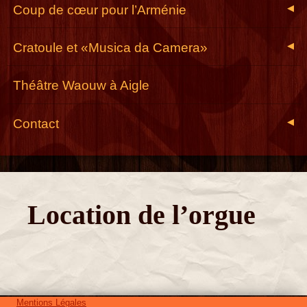
Coup de cœur pour l’Arménie
◀
Cratoule et «Musica da Camera»
◀
Théâtre Waouw à Aigle
Contact
◀
Location de l’orgue
Mentions Légales