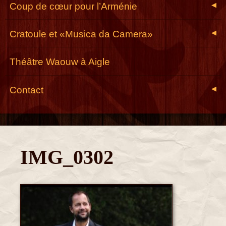
Coup de cœur pour l’Arménie
◀
Cratoule et «Musica da Camera»
◀
Théâtre Waouw à Aigle
Contact
◀
IMG_0302