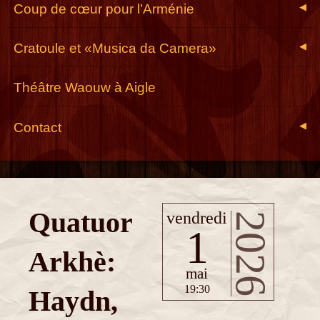
Coup de cœur pour l’Arménie
◀
Cratoule et «Musica da Camera»
◀
Théâtre Waouw à Aigle
Contact
◀
Quatuor
vendredi
2026
1
Arkhè:
mai
19:30
Haydn,