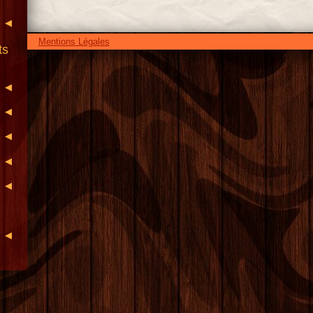
◀
Mentions Légales
ts
◀
◀
◀
◀
◀
◀